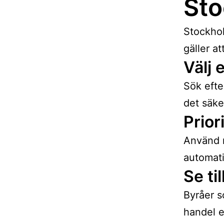
St
Stockhol
gäller a
Välj 
Sök efte
det säke
Prior
Använd 
automati
Se ti
Byråer s
handel e