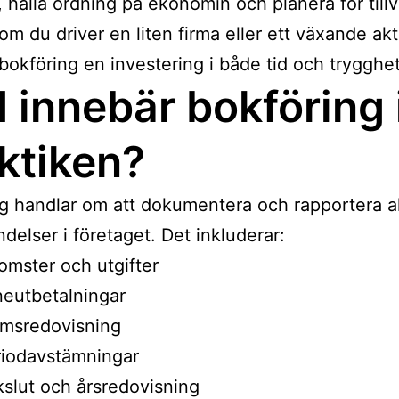
, hålla ordning på ekonomin och planera för tillv
om du driver en liten firma eller ett växande ak
 bokföring en investering i både tid och trygghet
 innebär bokföring 
ktiken?
g handlar om att dokumentera och rapportera al
ndelser i företaget. Det inkluderar:
omster och utgifter
eutbetalningar
msredovisning
riodavstämningar
slut och årsredovisning