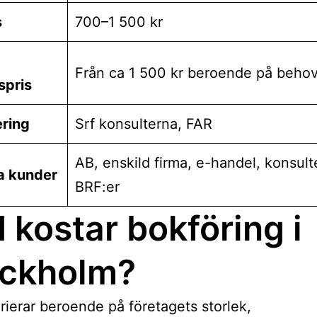
s
700–1 500 kr
Från ca 1 500 kr beroende på beho
pris
ering
Srf konsulterna, FAR
AB, enskild firma, e-handel, konsult
a kunder
BRF:er
 kostar bokföring i
ockholm?
arierar beroende på företagets storlek,