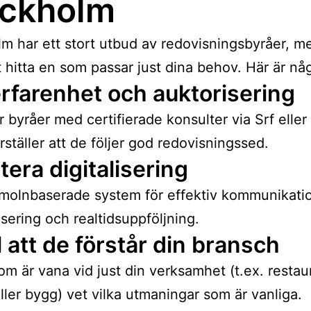
ockholm
m har ett stort utbud av redovisningsbyråer, m
tt hitta en som passar just dina behov. Här är någ
erfarenhet och auktorisering
r byråer med certifierade konsulter via Srf eller
rställer att de följer god redovisningssed.
itera digitalisering
molnbaserade system för effektiv kommunikati
sering och realtidsuppföljning.
ll att de förstår din bransch
om är vana vid just din verksamhet (t.ex. restau
ller bygg) vet vilka utmaningar som är vanliga.