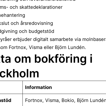
s- och skattedeklarationer
nehantering
slut och årsredovisning
dgivning och budgetstöd
råer erbjuder digitalt samarbete via molnbase
om Fortnox, Visma eller Björn Lundén.
ta om bokföring i
ockholm
Information
mstöd
Fortnox, Visma, Bokio, Björn Lundé