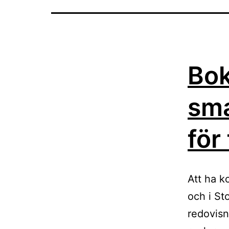
Bok
sma
för
Att ha ko
och i St
redovisn