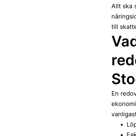
Allt ska
näringsi
till skat
Vad
red
Sto
En redov
ekonomi
vanligas
Lö
Fak