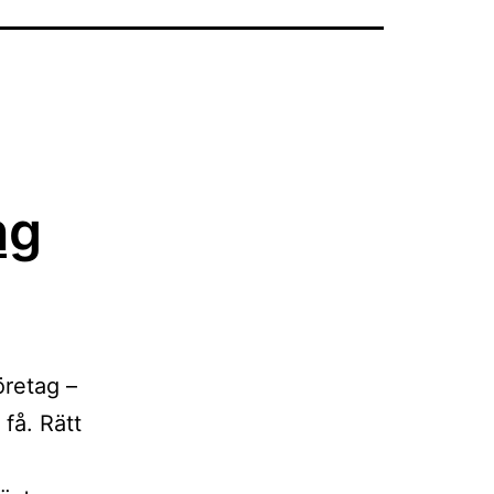
ng
öretag –
 få. Rätt