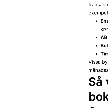
transakt
exempel
Ens
kr
AB
Bok
Ti
Vissa by
månadsav
Så 
bok