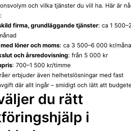
ionsvolym och vilka tjänster du vill ha. Här är n
:
kild firma, grundläggande tjänster
: ca 1 500–
/månad
 med löner och moms
: ca 3 500–6 000 kr/mån
slut och årsredovisning
: från 5 000 kr
mpris
: 700–1 500 kr/timme
råer erbjuder även helhetslösningar med fast
gift där allt ingår – smidigt och lätt att budgete
väljer du rätt
föringshjälp i