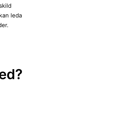
skild
 kan leda
der.
med?