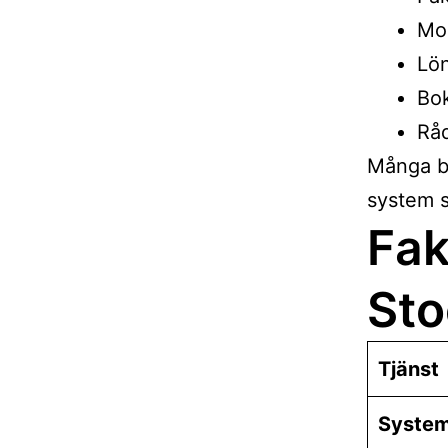
Mom
Lö
Bok
Rå
Många by
system s
Fak
St
Tjänst
Syste