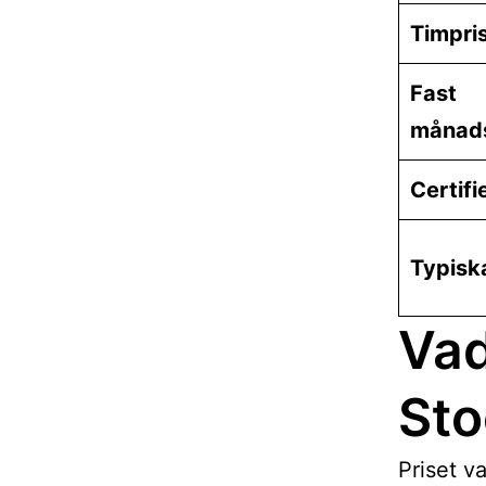
Timpri
Fast
månads
Certifi
Typisk
Vad
St
Priset v