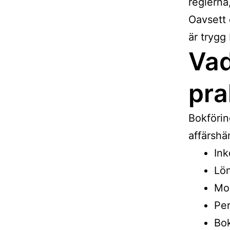
reglerna
Oavsett 
är trygg
Vad
pra
Bokförin
affärshä
Ink
Lön
Mo
Pe
Bok