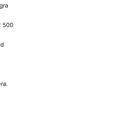
ågra
2 500
ad
ra.