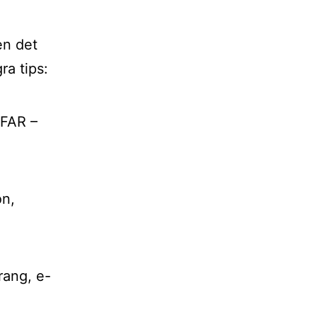
en det
ra tips:
 FAR –
on,
rang, e-