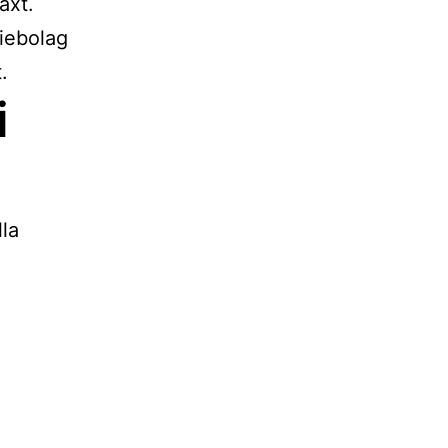
äxt.
tiebolag
.
i
la